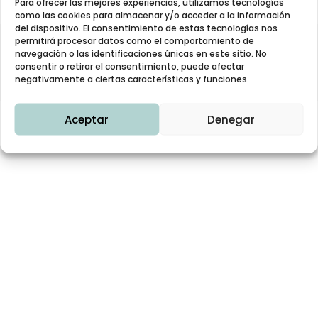
Para ofrecer las mejores experiencias, utilizamos tecnologías
como las cookies para almacenar y/o acceder a la información
del dispositivo. El consentimiento de estas tecnologías nos
permitirá procesar datos como el comportamiento de
navegación o las identificaciones únicas en este sitio. No
C/ Garibay, 6 –
28007
Madrid
consentir o retirar el consentimiento, puede afectar
hola@psicosanarte.es
negativamente a ciertas características y funciones.
Aceptar
Denegar